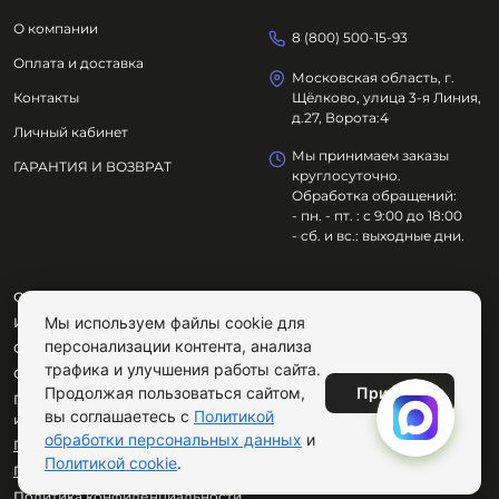
О компании
8 (800) 500-15-93
Оплата и доставка
Московская область, г.
Контакты
Щёлково, улица 3-я Линия,
д.27, Ворота:4
Личный кабинет
Мы принимаем заказы
ГАРАНТИЯ И ВОЗВРАТ
круглосуточно.
Обработка обращений:
- пн. - пт. : с 9:00 до 18:00
- сб. и вс.: выходные дни.
ООО "ОЗДОРОВИТЕЛЬНЫЕ ТЕХНОЛОГИИ"
Мы используем файлы cookie для
ИНН
7801695614
персонализации контента, анализа
ОГРН
1217800029072
трафика и улучшения работы сайта.
Сайт не является публичной офертой.
Принять
Продолжая пользоваться сайтом,
Продолжая пользоваться сайтом, вы соглашаетесь с
вы соглашаетесь с
Политикой
использованием cookie.
обработки персональных данных
и
Публичная оферта
Политикой cookie
.
Пользовательское соглашение
Политика конфиденциальности