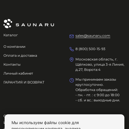
Каталог
sales@saunaru.com
О компании
8 (800) 500-15-93
Оплата и доставка
Московская область, г.
Контакты
Щёлково, улица 3-я Линия,
д.27, Ворота:4
Личный кабинет
Мы принимаем заказы
ГАРАНТИЯ И ВОЗВРАТ
круглосуточно.
Обработка обращений:
- пн. - пт. : с 9:00 до 18:00
- сб. и вс.: выходные дни.
ООО "ОЗДОРОВИТЕЛЬНЫЕ ТЕХНОЛОГИИ"
Мы используем файлы cookie для
ИНН
7801695614
персонализации контента, анализа