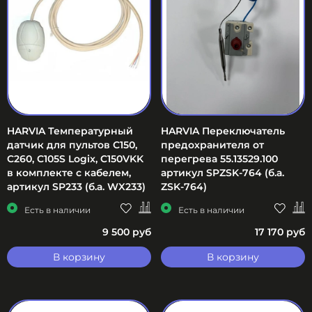
HARVIA Температурный
HARVIA Переключатель
датчик для пультов С150,
предохранителя от
C260, C105S Logix, C150VKK
перегрева 55.13529.100
в комплекте с кабелем,
артикул SPZSK-764 (б.а.
артикул SP233 (б.а. WX233)
ZSK-764)
Есть в наличии
Есть в наличии
9 500 руб
17 170 руб
В корзину
В корзину