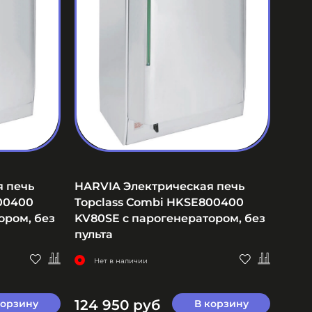
я печь
HARVIA Электрическая печь
00400
Topclass Combi HKSE800400
ором, без
KV80SE с парогенератором, без
пульта
Нет в наличии
124 950 руб
корзину
В корзину