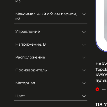
м3
Максимальный объем парной,
м3
Управление
Напряжение, В
Расположение
HARV
Topc
Производитель
KV50S
пульт
Материал
Нет
Цвет
118 