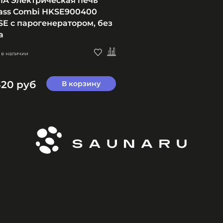
IA Электрическая печь
lass Combi HKSE900400
E с парогенератором, без
а
 в наличии
320 руб
В корзину