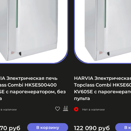
IA Электрическая печь
HARVIA Электрическа
lass Combi HKSE500400
Topclass Combi HKSE6
E с парогенератором, без
KV60SE с парогенерат
а
пульта
 в наличии
Нет в наличии
770 руб
122 090 руб
В корзину
В 