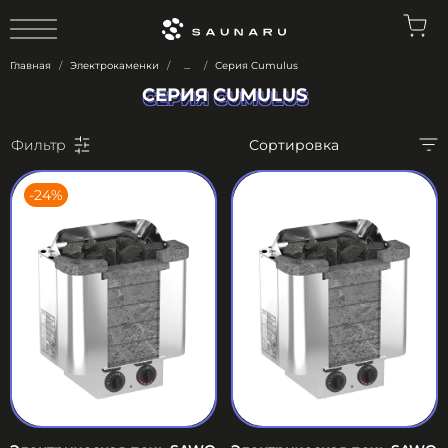
0
Главная
Электрокаменки
...
Серия Cumulus
СЕРИЯ CUMULUS
СЕРИЯ CUMULUS
Фильтр
-24%