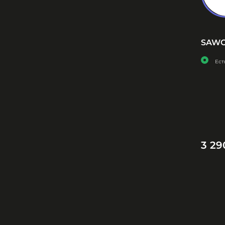
SAWO 
Ест
3 29