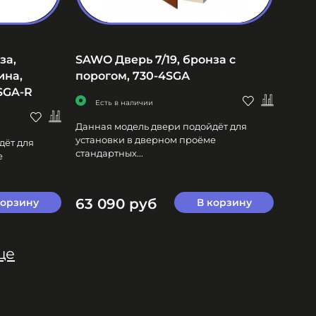
за,
SAWO Дверь 7/19, бронза с
ина,
порогом, 730-4SGА
3SGA-R
Есть в наличии
Данная модель двери подойдёт для
установки в дверном проёме
дёт для
стандартных...
е
63 090 руб
корзину
В корзину
ще