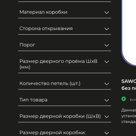
Материал коробки
Сторона открывания
Порог
Размер дверного проёма ШхВ
(мм)
SAWO 
Количество петель (шт.)
без п
Тип товара
Ест
Данная
устано
Размер дверной коробки (ШxВ)
стандар
Размер дверной коробки: