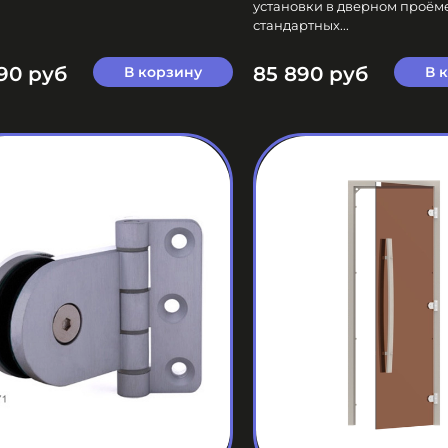
установки в дверном проём
стандартных...
90 руб
85 890 руб
В корзину
В 