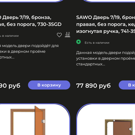
Дверь 7/19, бронза,
SAWO Дверь 7/19, брон
я, без порога, 730-3SGD
правая, без порога, ке
изогнутая ручка, 741-3
ь в наличии
Есть в наличии
 модель двери подойдёт для
вки в дверном проёме
Данная модель двери подой
тных...
установки в дверном проём
стандартных...
90 руб
77 890 руб
В корзину
В 