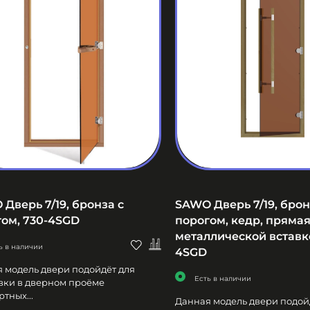
Дверь 7/19, бронза с
SAWO Дверь 7/19, брон
ом, 730-4SGD
порогом, кедр, прямая
металлической вставко
ь в наличии
4SGD
 модель двери подойдёт для
Есть в наличии
вки в дверном проёме
тных...
Данная модель двери подой