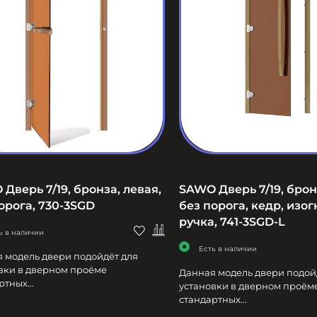
Дверь 7/19, бронза, левая,
SAWO Дверь 7/19, брон
орога, 730-3SGD
без порога, кедр, изог
ручка, 741-3SGD-L
ь в наличии
Есть в наличии
 модель двери подойдёт для
вки в дверном проёме
Данная модель двери подой
тных...
установки в дверном проём
стандартных...