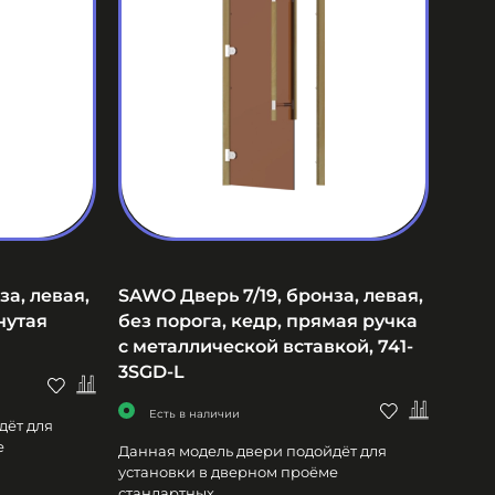
за, левая,
SAWO Дверь 7/19, бронза, левая,
нутая
без порога, кедр, прямая ручка
с металлической вставкой, 741-
3SGD-L
Есть в наличии
дёт для
е
Данная модель двери подойдёт для
установки в дверном проёме
стандартных...