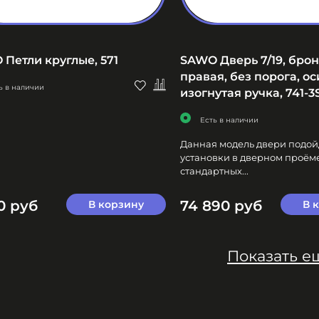
Петли круглые, 571
SAWO Дверь 7/19, брон
правая, без порога, ос
ь в наличии
изогнутая ручка, 741-
Есть в наличии
Данная модель двери подой
установки в дверном проём
стандартных...
0 руб
74 890 руб
В корзину
В 
Показать е