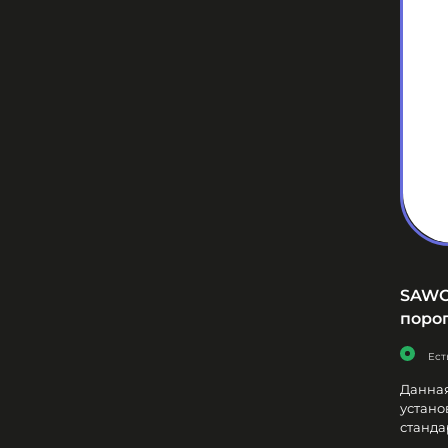
SAWO 
порог
Ест
Данная
устано
стандар