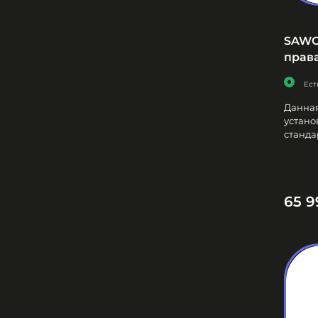
SAWO 
права
Ест
Данная
устано
стандар
65 9