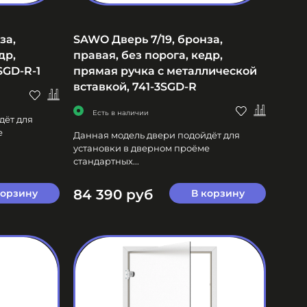
за,
SAWO Дверь 7/19, бронза,
др,
правая, без порога, кедр,
SGD-R-1
прямая ручка с металлической
вставкой, 741-3SGD-R
Есть в наличии
дёт для
е
Данная модель двери подойдёт для
установки в дверном проёме
стандартных...
84 390 руб
корзину
В корзину