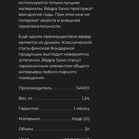
используются только лучшие
материалы. Вёдра Sawo прослужат
вам долгие годы. При этом они не
потеряют свойств и внешней
привлекательности.
Ещё одним преимуществом вёдер
является их дизайн. Классический
стиль финской бондарной
продукции выглядит невероятно
эстетично. Вёдра Sawo станут
гармоничным элементом общего
интерьера любого парного
помещения.
Производитель
SAWO
Вес, кг
1,24
Гарантия
1 месяц
Материал
Кедр (D)
Объем
3л
Цвет
натуральный