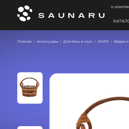
о компа
КАТАЛ
Главная
Аксессуары
Для бань и саун
SAWO
Ведра и