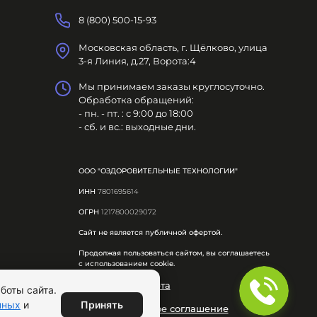
8 (800) 500-15-93
Московская область, г. Щёлково, улица
3-я Линия, д.27, Ворота:4
Мы принимаем заказы круглосуточно.
Обработка обращений:
- пн. - пт. : с 9:00 до 18:00
- сб. и вс.: выходные дни.
ООО "ОЗДОРОВИТЕЛЬНЫЕ ТЕХНОЛОГИИ"
ИНН
7801695614
ОГРН
1217800029072
Сайт не является публичной офертой.
Продолжая пользоваться сайтом, вы соглашаетесь
с использованием cookie.
Публичная оферта
боты сайта.
Принять
нных
и
Пользовательское соглашение