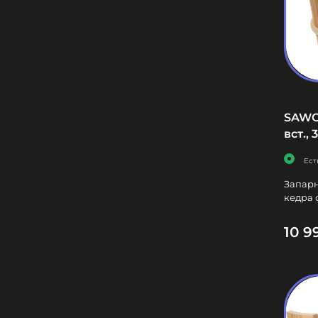
SAWO 
вст., 
Ест
Запарн
кедра 
10 9