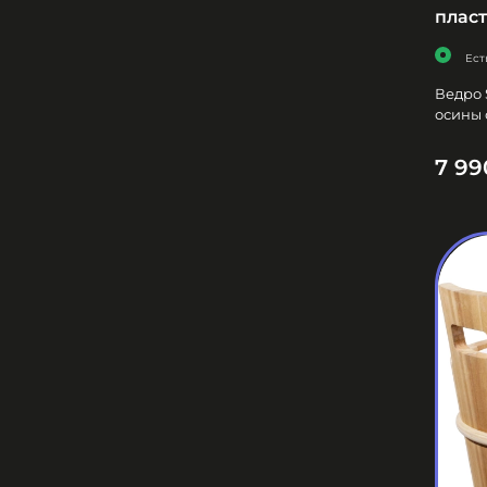
пласт
Ест
Ведро 
осины 
7 99