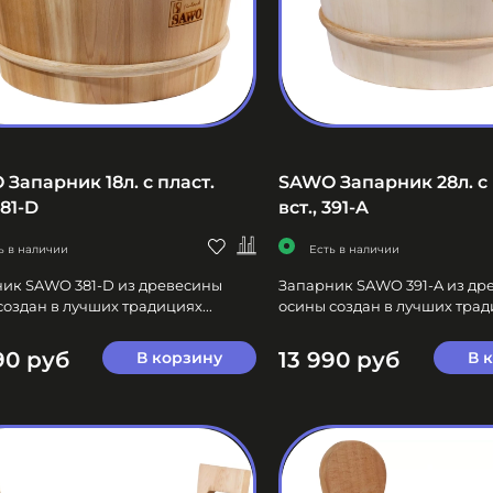
Запарник 18л. с пласт.
SAWO Запарник 28л. с 
381-D
вст., 391-A
ь в наличии
Есть в наличии
ик SAWO 381-D из древесины
Запарник SAWO 391-A из др
создан в лучших традициях...
осины создан в лучших тради
90 руб
13 990 руб
В корзину
В 