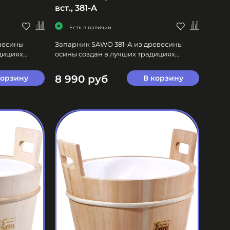
вст., 381-A
Есть в наличии
весины
Запарник SAWO 381-А из древесины
ициях...
осины создан в лучших традициях...
8 990 руб
корзину
В корзину