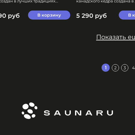
создан в лучших традициях...
канадского кедра создана в 
90 руб
5 290 руб
В корзину
В 
Показать е
1
2
3
4