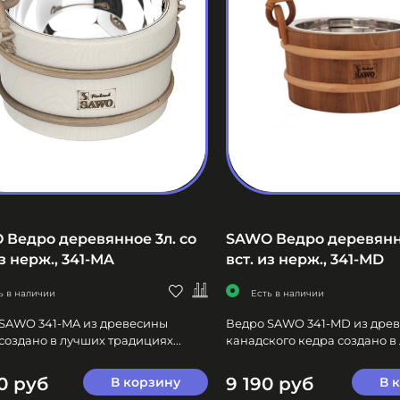
Ведро деревянное 3л. со
SAWO Ведро деревянно
из нерж., 341-МA
вст. из нерж., 341-МD
ь в наличии
Есть в наличии
SAWO 341-MA из древесины
Ведро SAWO 341-MD из дре
создано в лучших традициях...
канадского кедра создано в 
0 руб
9 190 руб
В корзину
В 