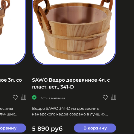
е 3л. со
SAWO Ведро деревянное 4л. с
пласт. вст., 341-D
Есть в наличии
весины
Ведро SAWO 341-D из древесины
лучших...
канадского кедра создано в лучших...
5 890 руб
корзину
В корзину