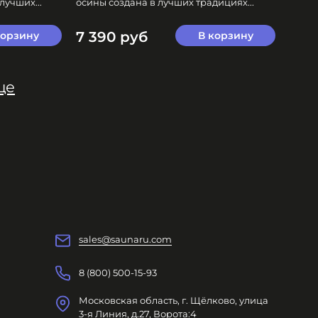
лучших...
осины создана в лучших традициях...
7 390 руб
корзину
В корзину
ще
sales@saunaru.com
8 (800) 500-15-93
Московская область, г. Щёлково, улица
3-я Линия, д.27, Ворота:4