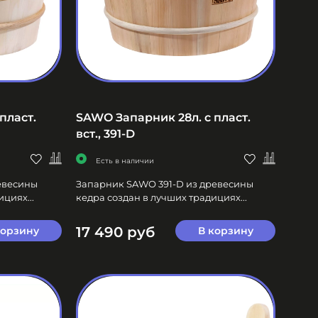
пласт.
SAWO Запарник 28л. с пласт.
вст., 391-D
Есть в наличии
евесины
Запарник SAWO 391-D из древесины
циях...
кедра создан в лучших традициях...
17 490 руб
корзину
В корзину