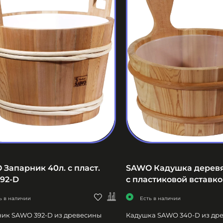
Запарник 40л. с пласт.
SAWO Кадушка деревя
392-D
с пластиковой вставко
ь в наличии
Есть в наличии
ик SAWO 392-D из древесины
Кадушка SAWO 340-D из др