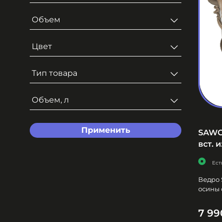
Объем
Цвет
Тип товара
Объем, л
Применить
SAWO 
вст. 
Ест
Ведро 
осины 
7 99