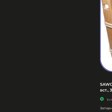
SAWO 
вст., 
Ест
Запарн