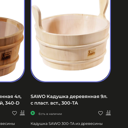
нная 4л,
SAWO Кадушка деревянная 9л.
й, 340-D
с пласт. вст., 300-TA
Есть в наличии
евесины
Кадушка SAWO 300-TA из древесины