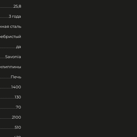
25,8
3 года
ная сталь
ребристый
да
Savonia
илиппины
Печь
1400
130
70
2100
510