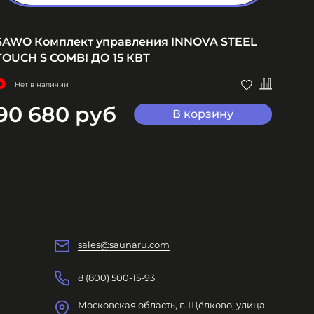
SAWO Комплект управления INNOVA STEEL
SAW
TOUCH S COMBI ДО 15 КВТ
S CO
Нет в наличии
Не
90 680 руб
61
В корзину
sales@saunaru.com
8 (800) 500-15-93
Московская область, г. Щёлково, улица