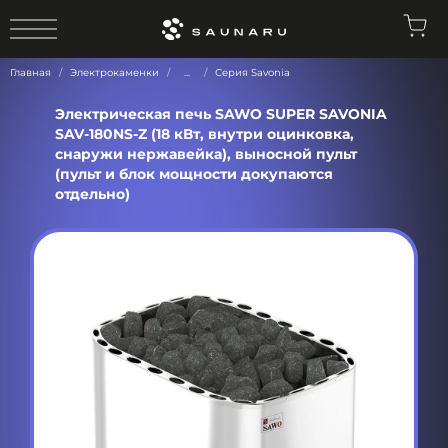
0
Главная
Электрокаменки
...
Серия Savonia
Электрическая печь SAWO SUPER SAVONIA
SAV-180NS-Z (18 кВт, внутри оцинковка,
снаружи нержавейка), выносной пульт
(пульт и блок мощности докупаются
отдельно)