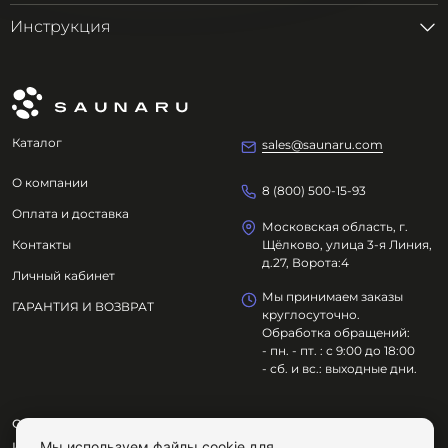
Инструкция
Каталог
sales@saunaru.com
О компании
8 (800) 500-15-93
Оплата и доставка
Московская область, г.
Контакты
Щёлково, улица 3-я Линия,
д.27, Ворота:4
Личный кабинет
Мы принимаем заказы
ГАРАНТИЯ И ВОЗВРАТ
круглосуточно.
Обработка обращений:
- пн. - пт. : с 9:00 до 18:00
- сб. и вс.: выходные дни.
ООО "ОЗДОРОВИТЕЛЬНЫЕ ТЕХНОЛОГИИ"
Мы используем файлы cookie для
ИНН
7801695614