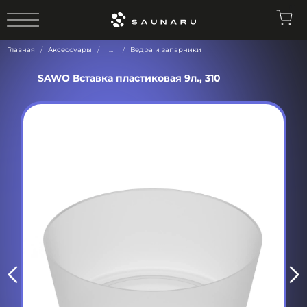
0
Главная
Аксессуары
...
Ведра и запарники
SAWO Вставка пластиковая 9л., 310