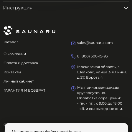
Инструкция
Каталог
sales@saunaru.com
О компании
8 (800) 500-15-93
Оплата и доставка
Московская область, г.
Контакты
Щёлково, улица 3-я Линия,
д.27, Ворота:4
Личный кабинет
Мы принимаем заказы
ГАРАНТИЯ И ВОЗВРАТ
круглосуточно.
Обработка обращений:
- пн. - пт. : с 9:00 до 18:00
- сб. и вс.: выходные дни.
ООО "ОЗДОРОВИТЕЛЬНЫЕ ТЕХНОЛОГИИ"
Мы используем файлы cookie для
ИНН
7801695614