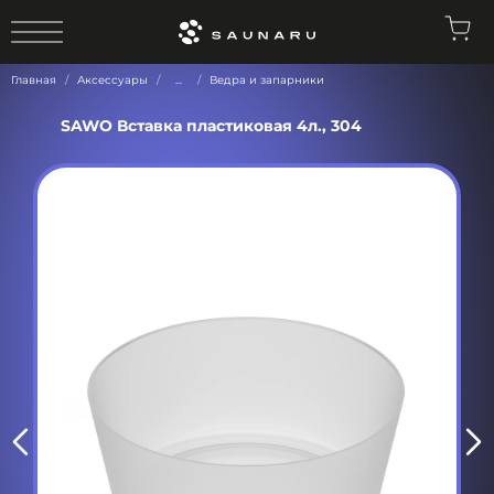
0
Главная
Аксессуары
...
Ведра и запарники
SAWO Вставка пластиковая 4л., 304