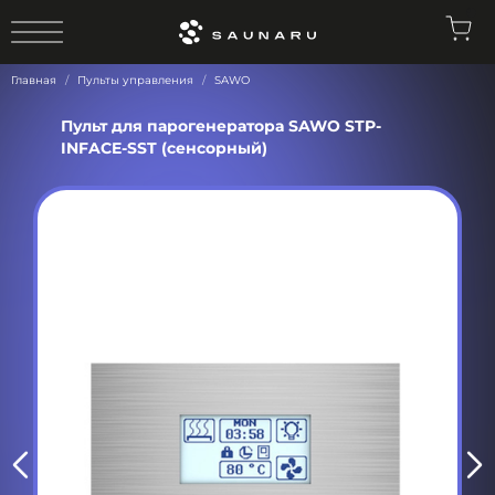
0
Главная
Пульты управления
SAWO
Пульт для парогенератора SAWO STP-
INFACE-SST (сенсорный)