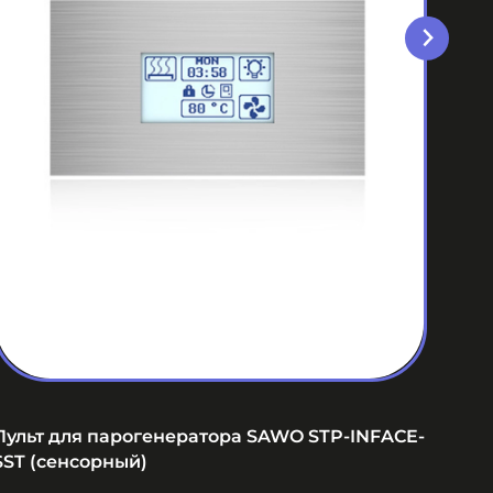
Пульт для парогенератора SAWO STP-INFACE-
Пуль
SST (сенсорный)
Ес