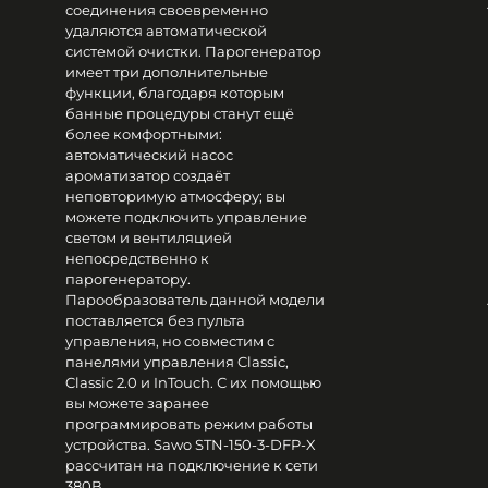
соединения своевременно
удаляются автоматической
системой очистки. Парогенератор
имеет три дополнительные
функции, благодаря которым
банные процедуры станут ещё
более комфортными:
автоматический насос
ароматизатор создаёт
неповторимую атмосферу; вы
можете подключить управление
светом и вентиляцией
непосредственно к
парогенератору.
Парообразователь данной модели
поставляется без пульта
управления, но совместим с
панелями управления Classic,
Classic 2.0 и InTouch. С их помощью
вы можете заранее
программировать режим работы
устройства. Sawo STN-150-3-DFP-X
рассчитан на подключение к сети
380В.