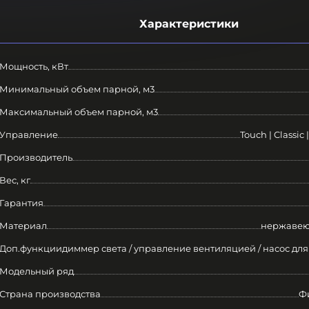
Характеристики
Мощность, кВт
Минимальный объем парной, м3
Максимальный объем парной, м3
Управление
Touch | Classic |
Производитель
Вес, кг
Гарантия
Материал
нержавею
Доп.функции
диммер света / управление вентиляцией / насос дл
Модельный ряд
Страна производства
Ф