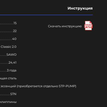
Инструкция
15
Скачать инструкцию
22
40
 Classic 2.0
SAWO
24,41
3 года
щая сталь
я эссенций (приобретается отдельно STP-PUMP)
STN
илиппины