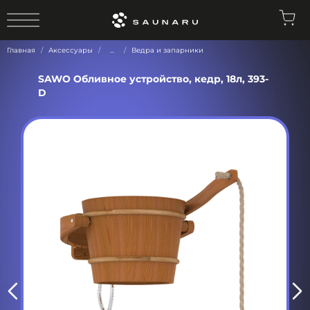
0
Главная
Аксессуары
...
Ведра и запарники
SAWO Обливное устройство, кедр, 18л, 393-
D