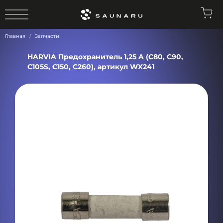
0
Главная
Запчасти
HARVIA Предохранитель 1,25 A (C80, C90,
C105S, C150, C260), артикул WX241