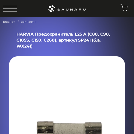
0
Главная
Запчасти
HARVIA Предохранитель 1,25 A (C80, C90,
C105S, C150, C260), артикул SP241 (б.а.
WX241)