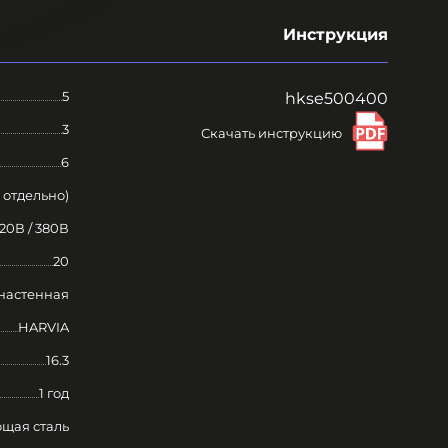
Инструкция
5
hkse500400
3
Скачать инструкцию
6
 отдельно)
20В / 380В
20
настенная
HARVIA
16.3
1 год
щая сталь