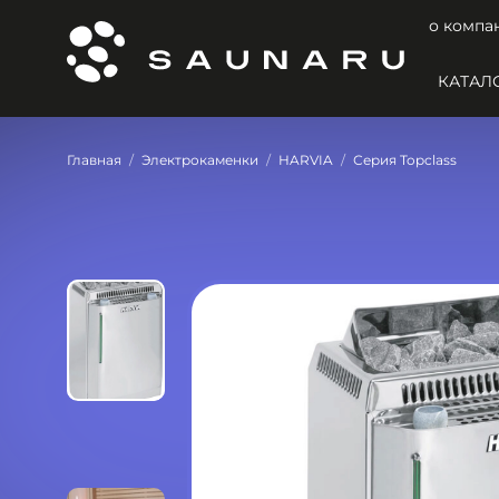
о компа
КАТАЛ
Главная
Электрокаменки
HARVIA
Серия Topclass