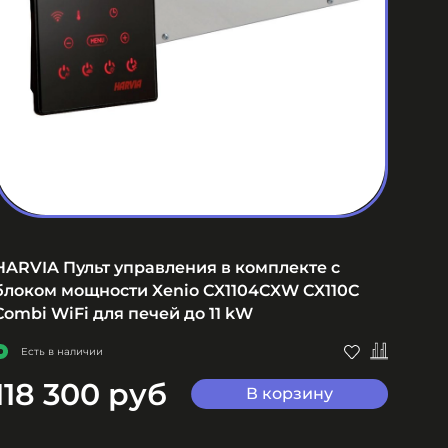
HARVIA Пульт управления в комплекте с
HARV
блоком мощности Xenio CX1104CXW CX110C
каме
Combi WiFi для печей до 11 kW
Не
Есть в наличии
118 300 руб
28
В корзину