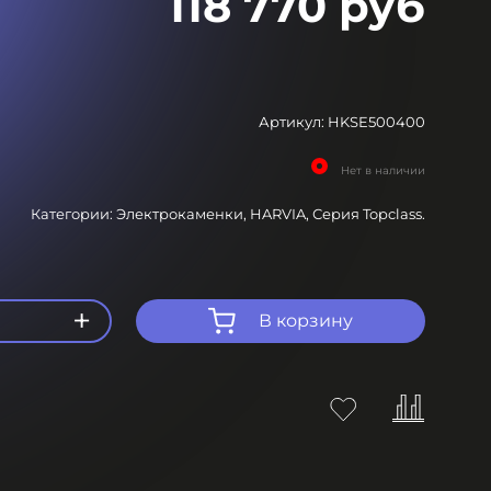
118 770 руб
Артикул:
HKSE500400
Нет в наличии
Категории:
Электрокаменки,
HARVIA,
Серия Topclass.
+
В корзину