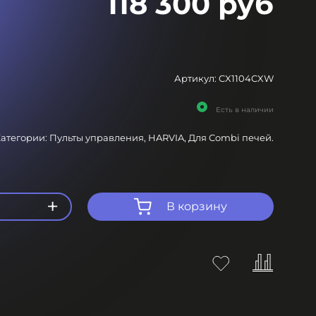
118 300 руб
Артикул:
CX1104CXW
Есть в наличии
атегории:
Пульты управления,
HARVIA,
Для Combi печей.
+
В корзину