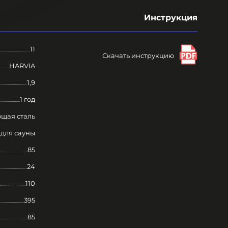
Инструкция
11
Скачать инструкцию
HARVIA
1,9
1 год
щая сталь
 для сауны
85
24
110
395
85