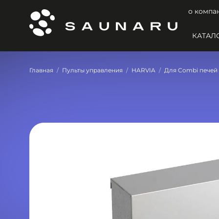
о компа
КАТАЛ
Главная
Пульты управления
HARVIA
Для Combi печей