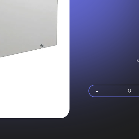
К
-
0