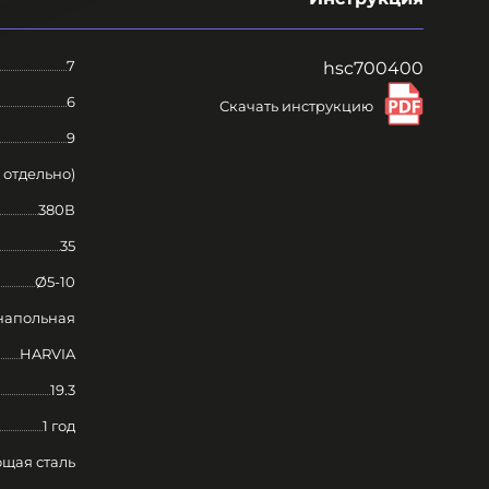
7
hsc700400
6
Скачать инструкцию
9
 отдельно)
380В
35
Ø5-10
напольная
HARVIA
19.3
1 год
щая сталь