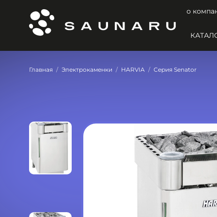
о компа
КАТАЛ
Главная
Электрокаменки
HARVIA
Серия Senator