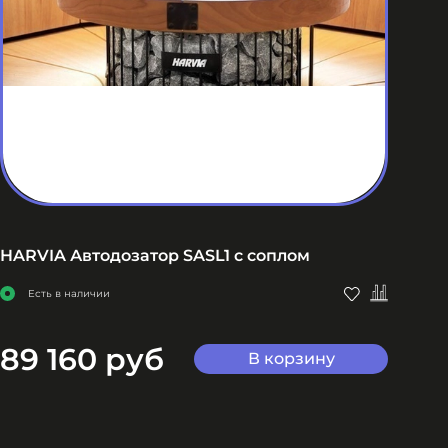
HARVIA Автодозатор SASL1 с соплом
HAR
че
Есть в наличии
89 160 руб
3
В корзину