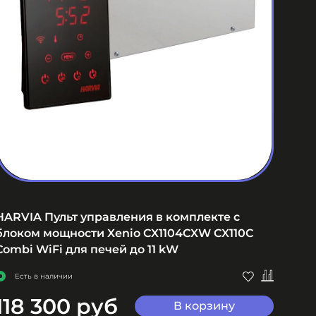
HARVIA Пульт управления в комплекте с
HARV
блоком мощности Xenio CX1104CXW CX110C
каме
Combi WiFi для печей до 11 kW
Не
Есть в наличии
118 300 руб
28
В корзину