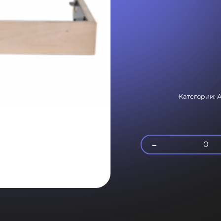
Категории:
А
-
0