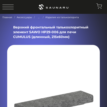
0
Главная
Аксессуары
...
Изделия из талькохлорита
Верхний фронтальный талькохлоритный
элемент SAWO HP29-006 для печи
CUMULUS (длинный, 215х60мм)