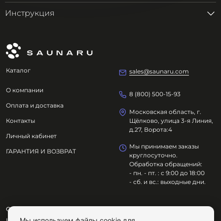
Инструкция
Каталог
sales@saunaru.com
О компании
8 (800) 500-15-93
Оплата и доставка
Московская область, г.
Контакты
Щёлково, улица 3-я Линия,
д.27, Ворота:4
Личный кабинет
Мы принимаем заказы
ГАРАНТИЯ И ВОЗВРАТ
круглосуточно.
Обработка обращений:
- пн. - пт. : с 9:00 до 18:00
- сб. и вс.: выходные дни.
ООО "ОЗДОРОВИТЕЛЬНЫЕ ТЕХНОЛОГИИ"
Мы используем файлы cookie для
ИНН
7801695614