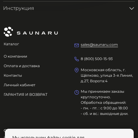
Инструкция
Каталог
sales@saunaru.com
О компании
8 (800) 500-15-93
Оплата и доставка
Московская область, г.
Контакты
Щёлково, улица 3-я Линия,
д.27, Ворота:4
Личный кабинет
Мы принимаем заказы
ГАРАНТИЯ И ВОЗВРАТ
круглосуточно.
Обработка обращений:
- пн. - пт. : с 9:00 до 18:00
- сб. и вс.: выходные дни.
ООО "ОЗДОРОВИТЕЛЬНЫЕ ТЕХНОЛОГИИ"
Мы используем файлы cookie для
ИНН
7801695614