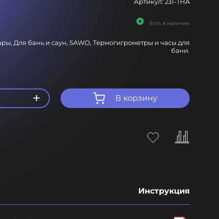
Артикул:
231-THA
Есть в наличии
ары,
Для бань и саун,
SAWO,
Термогигрометры и часы для
бани.
+
В корзину
Инструкция