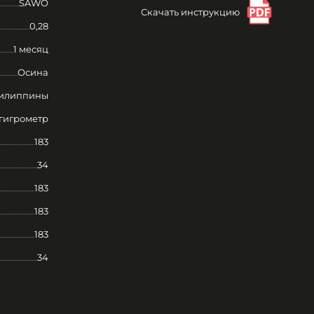
SAWO
Скачать инструкцию
0,28
1 месяц
Осина
илиппины
гигрометр
183
34
183
183
183
34