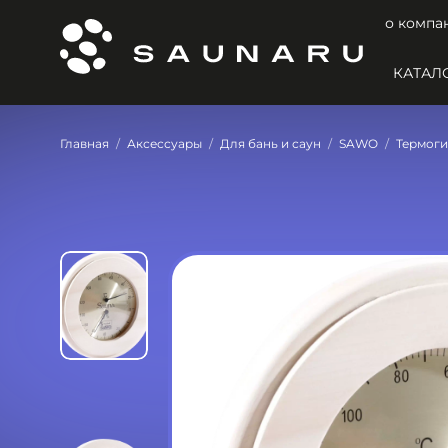
о компа
КАТАЛ
Главная
Аксессуары
Для бань и саун
SAWO
Термоги