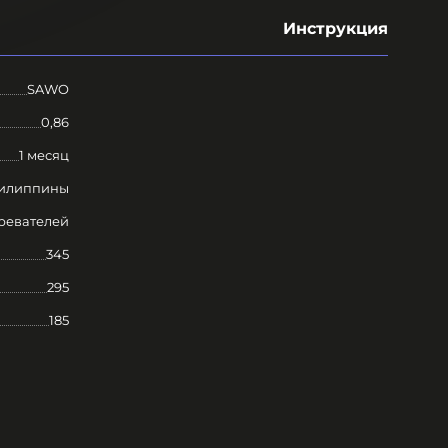
Инструкция
SAWO
0,86
1 месяц
илиппины
ревателей
345
295
185