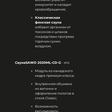
иммунитет и наладит
кровообращение;
Классическая
финская сауна
избавит организм от
токсинов и шлаков
посредствам прогрева
горячим сухим
воздухом.
СаунаSAWO 2020ML-CD-G
- это:
Модуль из канадского
кедра премиум класса;
Внутренняя обшивка
из вагонки и
оформление пологов в
стиле Classic;
Возможность
регулировать