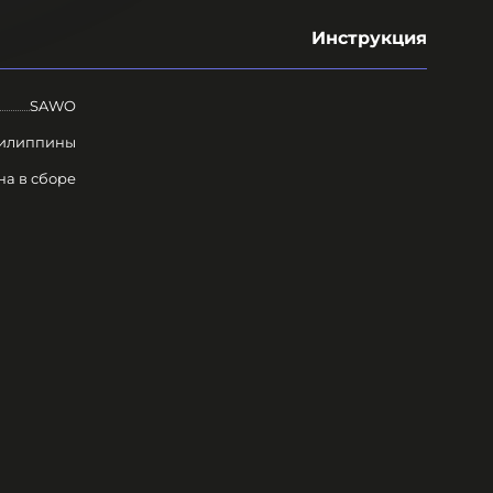
Инструкция
SAWO
илиппины
на в сборе