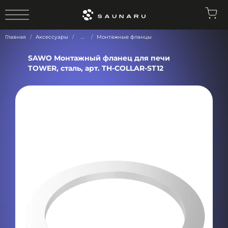
0
Главная
Аксессуары
...
Монтажные фланцы
SAWO Монтажный фланец для печи
TOWER, сталь, арт. TH-COLLAR-ST12