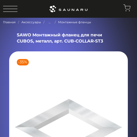
0
Главная
Аксессуары
...
Монтажные фланцы
SAWO Монтажный фланец для печи
CUBOS, металл, арт. CUB-COLLAR-ST3
-35%