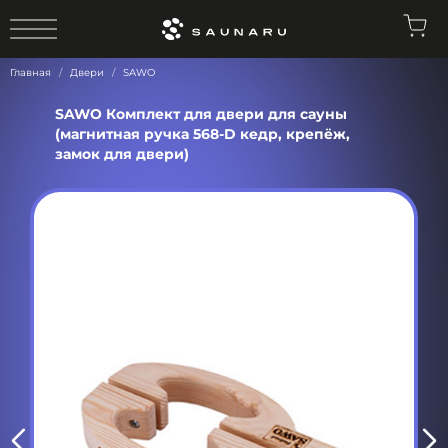
0
Главная
Двери
SAWO
SAWO Комплект для двери для сауны
(магнитная ручка 568-D кедр, крепёж,
замок для двери)