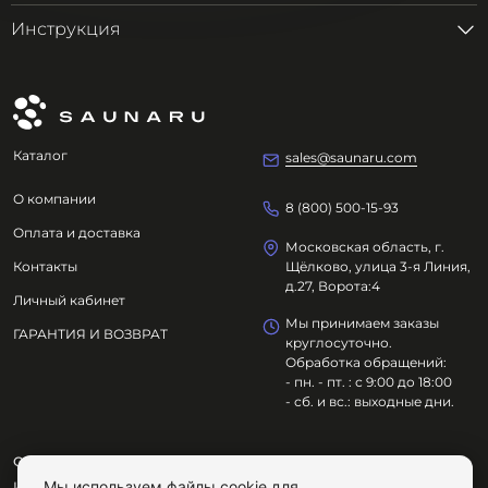
Инструкция
Каталог
sales@saunaru.com
О компании
8 (800) 500-15-93
Оплата и доставка
Московская область, г.
Контакты
Щёлково, улица 3-я Линия,
д.27, Ворота:4
Личный кабинет
Мы принимаем заказы
ГАРАНТИЯ И ВОЗВРАТ
круглосуточно.
Обработка обращений:
- пн. - пт. : с 9:00 до 18:00
- сб. и вс.: выходные дни.
ООО "ОЗДОРОВИТЕЛЬНЫЕ ТЕХНОЛОГИИ"
Мы используем файлы cookie для
ИНН
7801695614