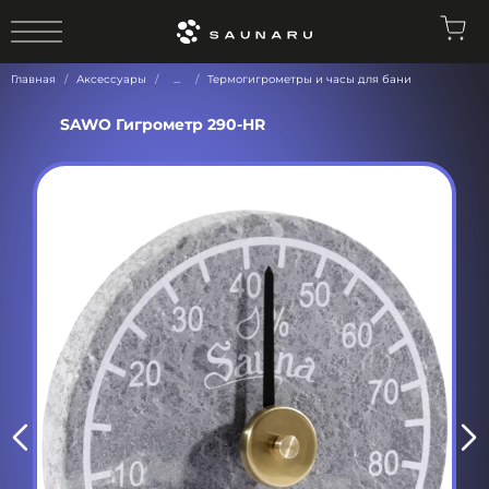
0
Главная
Аксессуары
...
Термогигрометры и часы для бани
SAWO Гигрометр 290-HR