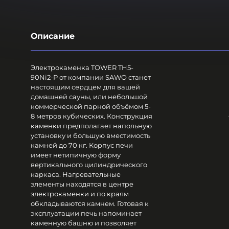
Описание
Электрокаменка TOWER TH5-
90Ni2-P от компании SAWO станет
настоящим сердцем для вашей
домашней сауны, или небольшой
коммерческой парной объёмом 5-
8 метров кубических. Конструкция
каменки предполагает напольную
установку и большую вместимость
камней до 70 кг. Корпус печи
имеет нетипичную форму
вертикального цилиндрического
каркаса. Нагревательные
элементы находятся в центре
электрокаменки и по краям
обкладываются камнем. Готовая к
эксплуатации печь напоминает
каменную башню и позволяет