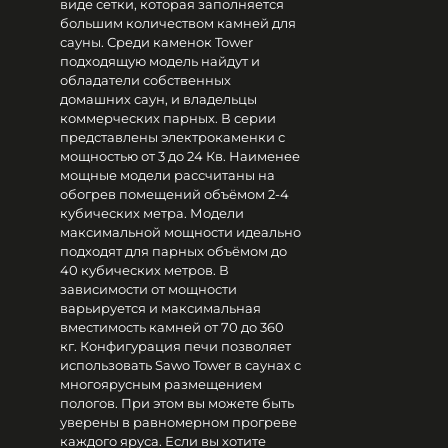
виде сетки, которая заполняется
большим количеством камней для
сауны. Среди каменок Tower
подходящую модель найдут и
обладатели собственных
домашних саун, и владельцы
коммерческих парных. В серии
представлены электрокаменки с
мощностью от 3 до 24 Кв. Наименее
мощные модели рассчитаны на
обогрев помещений объёмом 2-4
кубических метра. Модели
максимальной мощности идеально
подходят для парных объёмом до
40 кубических метров. В
зависимости от мощности
варьируется и максимальная
вместимость камней от 70 до 360
кг. Конфигурация печи позволяет
использовать Sawo Tower в саунах с
многоярусным размещением
пологов. При этом вы можете быть
уверены в равномерном прогреве
каждого яруса. Если вы хотите