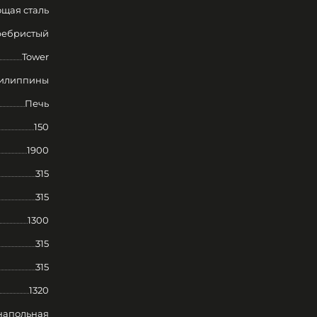
щая сталь
ребристый
Tower
илиппины
Печь
150
1900
315
315
1300
315
315
1320
напольная