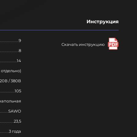
Инструкция
9
Скачать инструкцию
8
14
 отдельно)
20В / 380В
105
напольная
SAWO
23,5
3 года