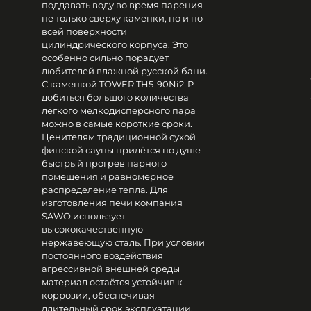
поддавать воду во время парения
не только сверху каменки, но и по
всей поверхности
цилиндрического корпуса. Это
особенно сильно порадует
любителей влажной русской бани.
С каменкой TOWER TH5-90Ni2-P
добиться большого количества
лёгкого мелкодисперсного пара
можно в самые короткие сроки.
Ценителям традиционной сухой
финской сауны придётся по душе
быстрый прогрев парного
помещения и равномерное
распределение тепла. Для
изготовления печи компания
SAWO использует
высококачественную
нержавеющую сталь. При условии
постоянного воздействия
агрессивной внешней среды
материал остаётся устойчив к
коррозии, обеспечивая
длительный срок эксплуатации.