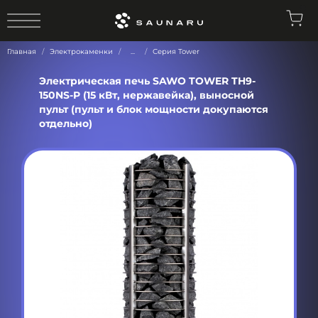
0
Главная
Электрокаменки
...
Серия Tower
Электрическая печь SAWO TOWER TH9-
150NS-P (15 кВт, нержавейка), выносной
пульт (пульт и блок мощности докупаются
отдельно)