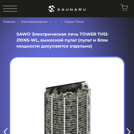
0
Главная
Электрокаменки
...
Серия Tower
SAWO Электрическая печь TOWER TH12-
210NS-WL, выносной пульт (пульт и блок
мощности докупаются отдельно)