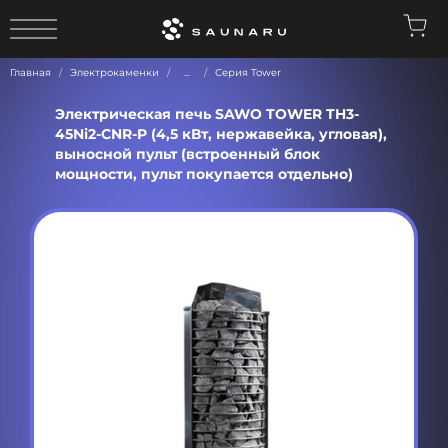
0
Главная
Электрокаменки
...
Серия Tower
Электрическая печь SAWO TOWER TH3-
45Ni2-CNR-P (4,5 кВт, нержавейка, угловая),
выносной пульт (встроенный блок
мощности, пульт покупается отдельно)