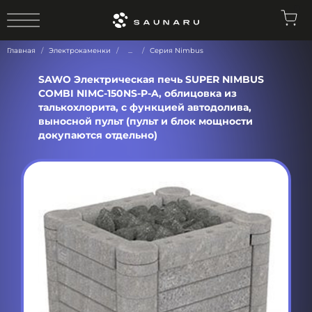
0
Главная
Электрокаменки
...
Серия Nimbus
SAWO Электрическая печь SUPER NIMBUS
COMBI NIMC-150NS-P-A, облицовка из
талькохлорита, с функцией автодолива,
выносной пульт (пульт и блок мощности
докупаются отдельно)