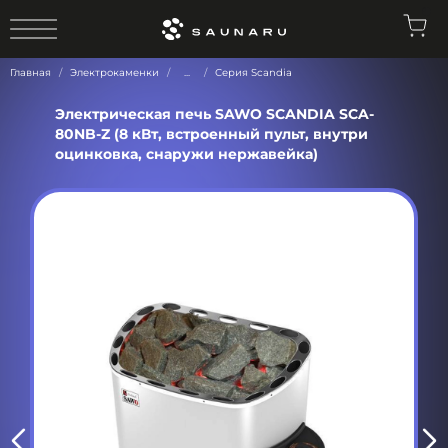
0
Главная
Электрокаменки
...
Серия Scandia
Электрическая печь SAWO SCANDIA SCA-
80NB-Z (8 кВт, встроенный пульт, внутри
оцинковка, снаружи нержавейка)