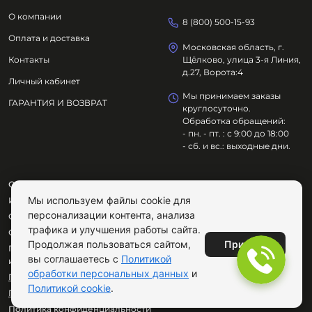
О компании
8 (800) 500-15-93
Оплата и доставка
Московская область, г.
Контакты
Щёлково, улица 3-я Линия,
д.27, Ворота:4
Личный кабинет
Мы принимаем заказы
ГАРАНТИЯ И ВОЗВРАТ
круглосуточно.
Обработка обращений:
- пн. - пт. : с 9:00 до 18:00
- сб. и вс.: выходные дни.
ООО "ОЗДОРОВИТЕЛЬНЫЕ ТЕХНОЛОГИИ"
Мы используем файлы cookie для
ИНН
7801695614
персонализации контента, анализа
ОГРН
1217800029072
трафика и улучшения работы сайта.
Сайт не является публичной офертой.
Принять
Продолжая пользоваться сайтом,
Продолжая пользоваться сайтом, вы соглашаетесь с
вы соглашаетесь с
Политикой
использованием cookie.
обработки персональных данных
и
Публичная оферта
Политикой cookie
.
Пользовательское соглашение
Политика конфиденциальности