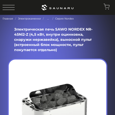
0
Главная
Электрокаменки
...
Серия Nordex
Электрическая печь SAWO NORDEX NR-
45Ni2-Z (4,5 кВт, внутри оцинковка,
снаружи нержавейка), выносной пульт
(встроенный блок мощности, пульт
покупается отдельно)