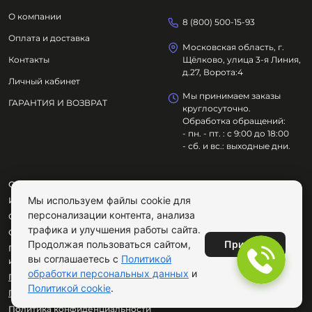
О компании
8 (800) 500-15-93
Оплата и доставка
Московская область, г.
Контакты
Щёлково, улица 3-я Линия,
д.27, Ворота:4
Личный кабинет
Мы принимаем заказы
ГАРАНТИЯ И ВОЗВРАТ
круглосуточно.
Обработка обращений:
- пн. - пт. : с 9:00 до 18:00
- сб. и вс.: выходные дни.
ООО "ОЗДОРОВИТЕЛЬНЫЕ ТЕХНОЛОГИИ"
Мы используем файлы cookie для
ИНН
7801695614
персонализации контента, анализа
ОГРН
1217800029072
трафика и улучшения работы сайта.
Сайт не является публичной офертой.
Принять
Продолжая пользоваться сайтом,
Продолжая пользоваться сайтом, вы соглашаетесь с
вы соглашаетесь с
Политикой
использованием cookie.
обработки персональных данных
и
Публичная оферта
Политикой cookie
.
Пользовательское соглашение
Политика конфиденциальности