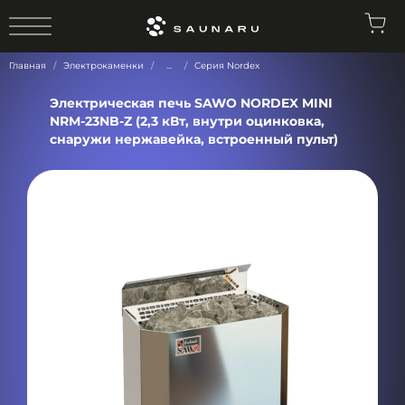
0
Главная
Электрокаменки
...
Серия Nordex
Электрическая печь SAWO NORDEX MINI
NRM-23NB-Z (2,3 кВт, внутри оцинковка,
снаружи нержавейка, встроенный пульт)