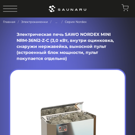
0
Главная
Электрокаменки
...
Серия Nordex
Электрическая печь SAWO NORDEX MINI
NRM-36Ni2-Z-C (3,0 кВт, внутри оцинковка,
снаружи нержавейка, выносной пульт
(встроенный блок мощности, пульт
покупается отдельно)