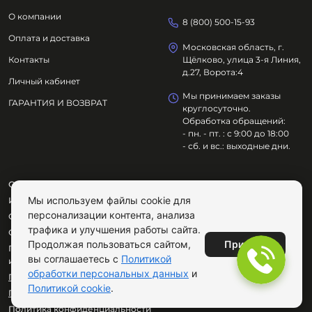
О компании
8 (800) 500-15-93
Оплата и доставка
Московская область, г.
Контакты
Щёлково, улица 3-я Линия,
д.27, Ворота:4
Личный кабинет
Мы принимаем заказы
ГАРАНТИЯ И ВОЗВРАТ
круглосуточно.
Обработка обращений:
- пн. - пт. : с 9:00 до 18:00
- сб. и вс.: выходные дни.
ООО "ОЗДОРОВИТЕЛЬНЫЕ ТЕХНОЛОГИИ"
Мы используем файлы cookie для
ИНН
7801695614
персонализации контента, анализа
ОГРН
1217800029072
трафика и улучшения работы сайта.
Сайт не является публичной офертой.
Принять
Продолжая пользоваться сайтом,
Продолжая пользоваться сайтом, вы соглашаетесь с
вы соглашаетесь с
Политикой
использованием cookie.
обработки персональных данных
и
Публичная оферта
Политикой cookie
.
Пользовательское соглашение
Политика конфиденциальности