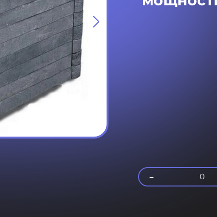
мощности
-
0