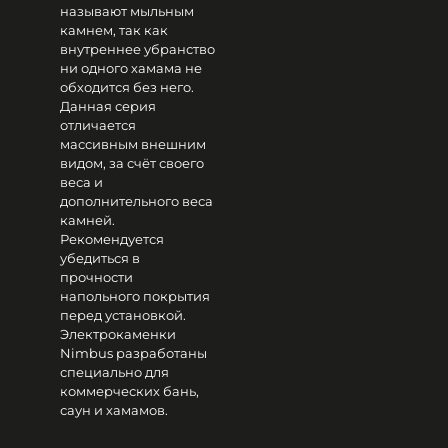
называют мыльным
камнем, так как
внутреннее убранство
ни одного хамама не
обходится без него.
Данная серия
отличается
массивным внешним
видом, за счёт своего
веса и
дополнительного веса
камней.
Рекомендуется
убедиться в
прочности
напольного покрытия
перед установкой.
Электрокаменки
Nimbus разработаны
специально для
коммерческих бань,
саун и хамамов.