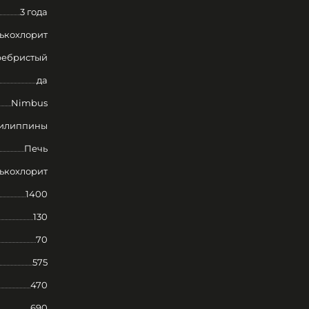
3 года
ькохлорит
ребристый
да
Nimbus
илиппины
Печь
ькохлорит
1400
130
70
575
470
690