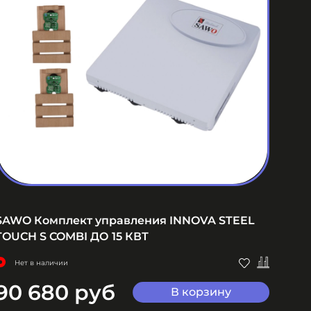
SAWO Комплект управления INNOVA STEEL
SAW
TOUCH S COMBI ДО 15 КВТ
S CO
Нет в наличии
Не
90 680 руб
61
В корзину