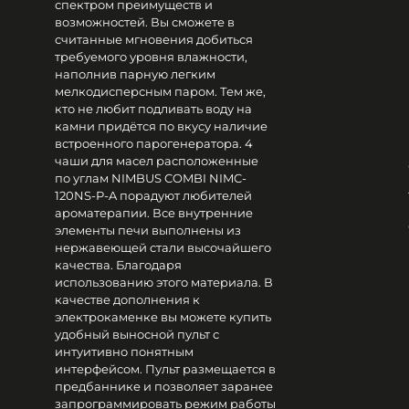
спектром преимуществ и
возможностей. Вы сможете в
считанные мгновения добиться
требуемого уровня влажности,
наполнив парную легким
мелкодисперсным паром. Тем же,
кто не любит подливать воду на
камни придётся по вкусу наличие
встроенного парогенератора. 4
чаши для масел расположенные
по углам NIMBUS COMBI NIMC-
120NS-P-A порадуют любителей
ароматерапии. Все внутренние
элементы печи выполнены из
нержавеющей стали высочайшего
качества. Благодаря
использованию этого материала. В
качестве дополнения к
электрокаменке вы можете купить
удобный выносной пульт с
интуитивно понятным
интерфейсом. Пульт размещается в
предбаннике и позволяет заранее
запрограммировать режим работы