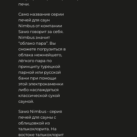
печи.
Само название серии
печей для саун
Nimbus от компании
Sawo говорит за себя.
Nimbus значит
“облако пара”. Вы
сможете погрузиться в
облака нежнейшего,
лёгкого пара по
принципу турецкой
парной или русской
бани при помощи
этой электрокаменки
либо наслаждаться
классической сухой
сауной.
Sawo Nimbus - серия
печей для сауны с
облицовкой из
талькохлорита. На
востоке талькохлорит