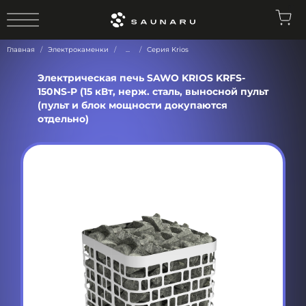
0
Главная
Электрокаменки
...
Серия Krios
Электрическая печь SAWO KRIOS KRFS-
150NS-P (15 кВт, нерж. сталь, выносной пульт
(пульт и блок мощности докупаются
отдельно)