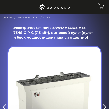
0
Главная
Электрокаменки
SAWO
Электрическая печь SAWO HELIUS HES-
75NS-G-P-C (7,5 кВт), выносной пульт (пульт
и блок мощности докупаются отдельно)