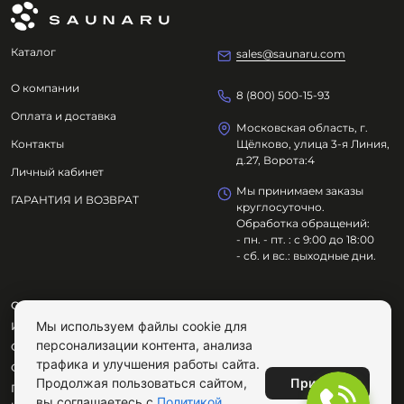
Каталог
sales@saunaru.com
О компании
8 (800) 500-15-93
Оплата и доставка
Московская область, г.
Контакты
Щёлково, улица 3-я Линия,
д.27, Ворота:4
Личный кабинет
Мы принимаем заказы
ГАРАНТИЯ И ВОЗВРАТ
круглосуточно.
Обработка обращений:
- пн. - пт. : с 9:00 до 18:00
- сб. и вс.: выходные дни.
ООО "ОЗДОРОВИТЕЛЬНЫЕ ТЕХНОЛОГИИ"
Мы используем файлы cookie для
ИНН
7801695614
персонализации контента, анализа
ОГРН
1217800029072
трафика и улучшения работы сайта.
Сайт не является публичной офертой.
Принять
Продолжая пользоваться сайтом,
Продолжая пользоваться сайтом, вы соглашаетесь с
вы соглашаетесь с
Политикой