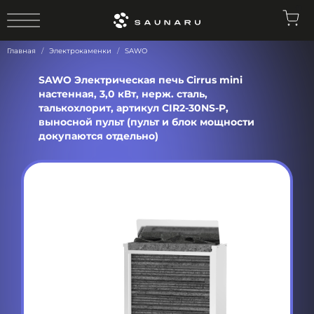
0
Главная
Электрокаменки
SAWO
SAWO Электрическая печь Cirrus mini
настенная, 3,0 кВт, нерж. сталь,
талькохлорит, артикул CIR2-30NS-P,
выносной пульт (пульт и блок мощности
докупаются отдельно)