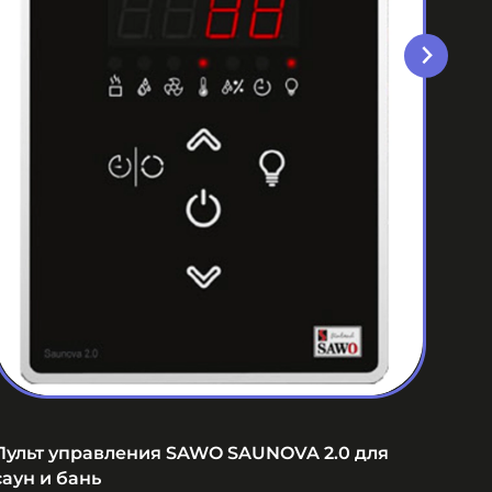
Пульт управления SAWO SAUNOVA 2.0 для
Пуль
саун и бань
саун