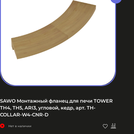
SAWO Монтажный фланец для печи TOWER
SA
TH4, TH5, ARI3, угловой, кедр, арт. TH-
TH4
COLLAR-W4-CNR-D
CO
Нет в наличии