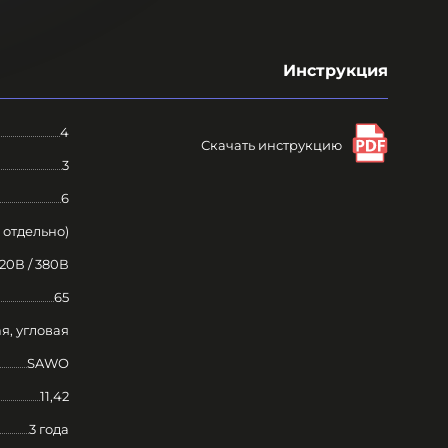
Инструкция
4
Скачать инструкцию
3
6
 отдельно)
20В / 380В
65
я, угловая
SAWO
11,42
3 года