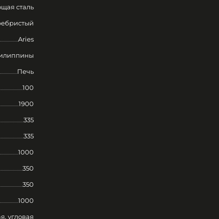
щая сталь
ребристый
Aries
илиппины
Печь
100
1900
335
335
1000
350
350
1000
я, угловая