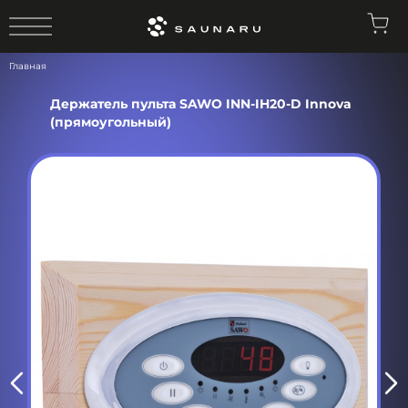
0
Главная
Держатель пульта SAWO INN-IH20-D Innova
(прямоугольный)