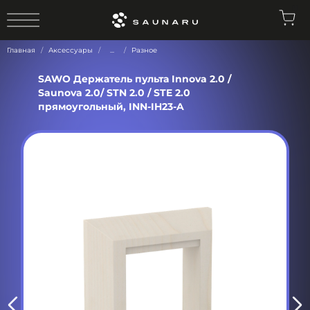
0
Главная
Аксессуары
...
Разное
SAWO Держатель пульта Innova 2.0 /
Saunova 2.0/ STN 2.0 / STE 2.0
прямоугольный, INN-IH23-A