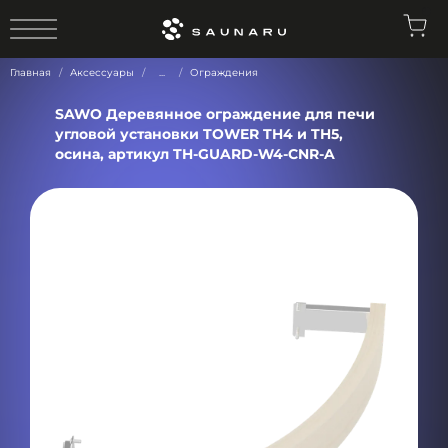
0
Главная
Аксессуары
...
Ограждения
SAWO Деревянное ограждение для печи
угловой установки TOWER TH4 и TH5,
осина, артикул TH-GUARD-W4-CNR-A