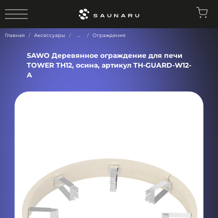
0
Главная
Аксессуары
...
Ограждения
SAWO Деревянное ограждение для печи
TOWER TH12, осина, артикул TH-GUARD-W12-
A